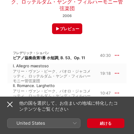
ク
、
ロッテルダム・ヤング・フィルハーモニー管
弦楽団
2006
プレビュー
フレデリック・ショパン
40:30
ピアノ協奏曲第1番 ホ短調, B. 53、Op. 11
I. Allegro maestoso
アリー・ヴァン・ビーク
、
パオロ・ジャコメ
19:18
ッティ
、
ロッテルダム・ヤング・フィルハー
モニー管弦楽団
II. Romance. Larghetto
アリー・ヴァン・ビーク
、
パオロ・ジャコメ
10:47
ッティ
、
ロッテルダム・ヤング・フィルハー
モニー管弦楽団
他の国を選択して、お住まいの地域に特化したコ
III. Rondo. Vivace
ンテンツをご覧ください
パオロ・ジャコメッティ
、
アリー・ヴァン・
10:24
ビーク
、
ロッテルダム・ヤング・フィルハー
モニー管弦楽団
United States
続ける
フレデリック・ショパン