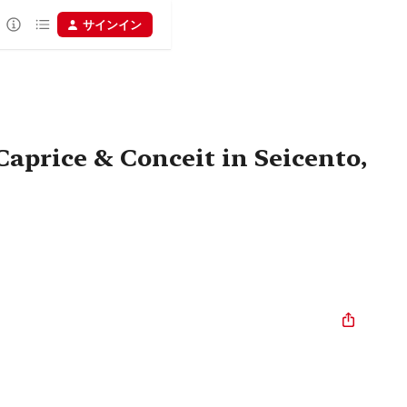
サインイン
Caprice & Conceit in Seicento,