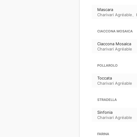
Mascara
Charivari Agréable
、
CIACCONA MOSAICA
Ciaccona Mosaica
Charivari Agréable
POLLAROLO
Toccata
Charivari Agréable
STRADELLA
Sinfonia
Charivari Agréable
FARINA