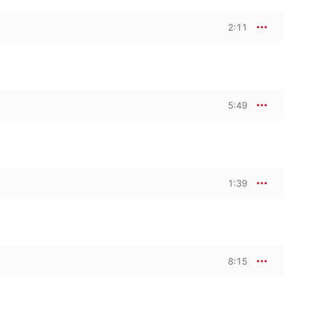
2:11
5:49
1:39
8:15