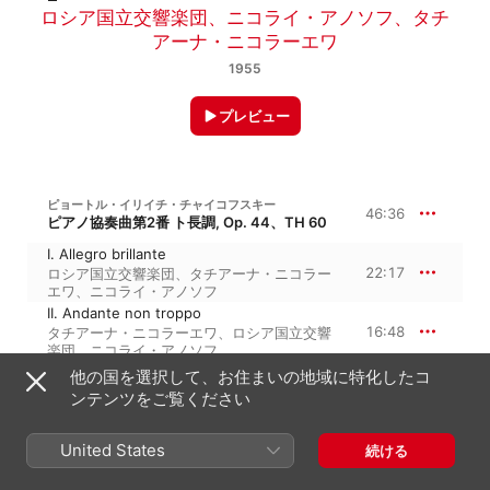
ロシア国立交響楽団
、
ニコライ・アノソフ
、
タチ
アーナ・ニコラーエワ
1955
プレビュー
ピョートル・イリイチ・チャイコフスキー
46:36
ピアノ協奏曲第2番 ト長調, Op. 44、TH 60
I. Allegro brillante
22:17
ロシア国立交響楽団
、
タチアーナ・ニコラー
エワ
、
ニコライ・アノソフ
II. Andante non troppo
16:48
タチアーナ・ニコラーエワ
、
ロシア国立交響
楽団
、
ニコライ・アノソフ
III. Allegro con fuoco
他の国を選択して、お住まいの地域に特化したコ
7:31
タチアーナ・ニコラーエワ
、
ロシア国立交響
ンテンツをご覧ください
楽団
、
ニコライ・アノソフ
United States
続ける
1955年1月1日
