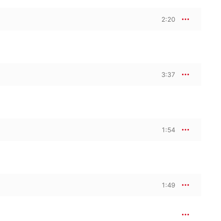
2:20
3:37
1:54
1:49