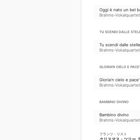
Oggi è nato un bel 
Brahms-Vokalquartet
TU SCENDI DALLE STEL
Tu scendi dalle stell
Brahms-Vokalquartet
GLORIA'N CIELO E PACE
Gloria'n cielo e pace'
Brahms-Vokalquartet
BAMBINO DIVINO
Bambino divino
Brahms-Vokalquartet
フランツ・リスト
クリスマス・ツリー, S.