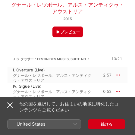
グナール・レツボール
、
アルス・アンティクヮ・
アウストリア
2015
プレビュー
J. S. クッサー：FESTIN DES MUSES, SUITE NO. 1 IN G MINOR
10:21
I. Overture (Live)
2:57
グナール・レツボール
、
アルス・アンティク
ヮ・アウストリア
IV. Gigue (Live)
0:53
グナール・レツボール
、
アルス・アンティク
ヮ・アウストリア
V. Passepied - Autre passepied (Live)
他の国を選択して、お住まいの地域に特化したコ
3:22
グナール・レツボール
、
アルス・アンティク
ンテンツをご覧ください
ヮ・アウストリア
VI. Les combattants (Live)
United States
1:26
続ける
グナール・レツボール
、
アルス・アンティク
ヮ・アウストリア