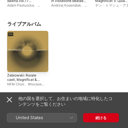
dawna vol.77
in visitatione beatae
Magnificat: II. Quia
(Instrumental)
Mariae Virginis
respexit - Single
Adam Pastuszka
、
Andrzej Kosendiak
、
ヤン・トマシュ・ア
Jarosław Thiel
、
Marcin
Wroclaw Baroque
ス
、
カペラ・クラコ
Szelest
、
Violetta Szopa-
Ensemble
ンシス
、
ヤクプ・ユ
Tomczyk
オルリンスキ
ライブアルバム
Żebrowski: Rorate
caeli, Magnificat &
Missa pastoritia
NFM Choir
、
Wrocław
(Live)
Baroque Orchestra
、
Andrzej Kosendiak
他の国を選択して、お住まいの地域に特化したコ
シングル＆EP
ンテンツをご覧ください
United States
続ける