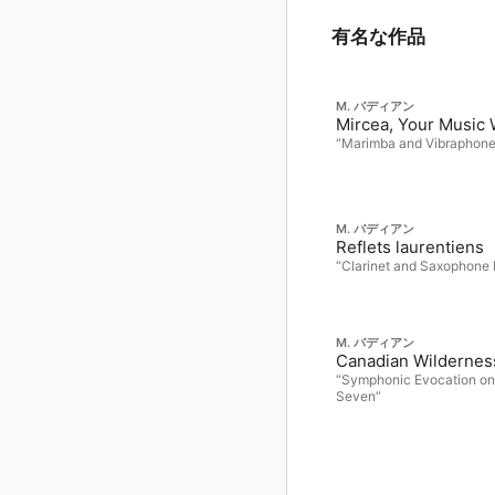
有名な作品
M. バディアン
Mircea, Your Music W
“Marimba and Vibraphone
M. バディアン
Reflets laurentiens
“Clarinet and Saxophone
M. バディアン
Canadian Wilderness
“Symphonic Evocation on 
Seven”