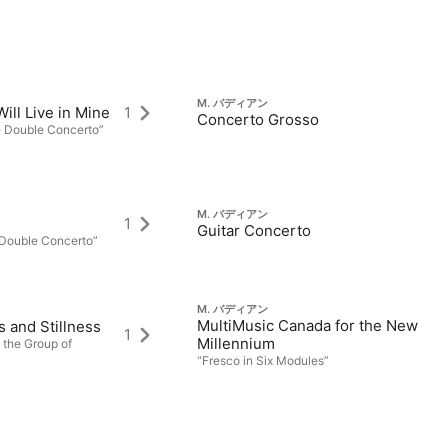
M. バディアン
ill Live in Mine
1
Concerto Grosso
 Double Concerto”
M. バディアン
1
Guitar Concerto
 Double Concerto”
M. バディアン
MultiMusic Canada for the New
 and Stillness
1
Millennium
the Group of
“Fresco in Six Modules”