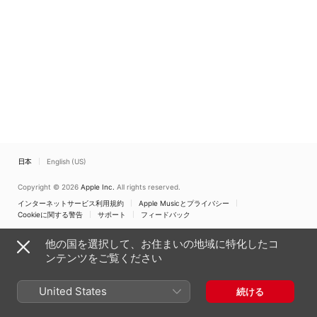
Quartet
Hougaard
、
New Danish
Saxophone Quartet
、
Torben Enghoff
日本
English (US)
Copyright © 2026
Apple Inc.
All rights reserved.
インターネットサービス利用規約
Apple Musicとプライバシー
Cookieに関する警告
サポート
フィードバック
他の国を選択して、お住まいの地域に特化したコ
ンテンツをご覧ください
United States
続ける