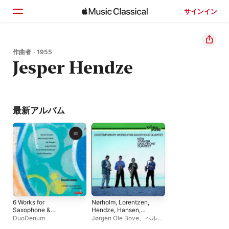
サインイン
ホーム
作曲者 · 1955
Jesper Hendze
見つける
検索
最新アルバム
6 Works for
Nørholm, Lorentzen,
Saxophone &
Hendze, Hansen,
Percussion
Roikjer: Contemporary
DuoDenum
Jørgen Ole Bove
、
ペル・
Works for Saxophone
エグホルム
、
Christian