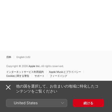
イッグレー
、
オペラ・ラフ
ァイエット管弦楽団
、
ジョ
ナサン・ウッディ
、
メアリ
ー・エリザベス・ウィリア
ムズ
、
オペラ・クレオー
ル・アンサンブル
、
ジョシ
ュア・コンヤーズ
、
ニコ
ル・キャベル
、
ケネス・ケ
ロッグ
日本
English (US)
Copyright © 2026
Apple Inc.
All rights reserved.
インターネットサービス利用規約
Apple Musicとプライバシー
Cookieに関する警告
サポート
フィードバック
他の国を選択して、お住まいの地域に特化したコ
ンテンツをご覧ください
United States
続ける