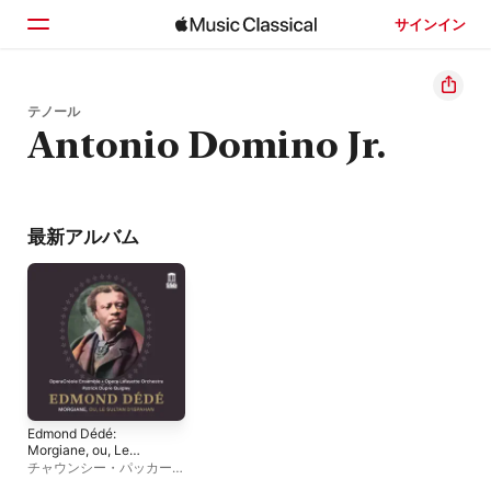
サインイン
ホーム
テノール
Antonio Domino Jr.
見つける
検索
最新アルバム
Edmond Dédé:
Morgiane, ou, Le
sultan d'Ispahan
チャウンシー・パッカー
、
(Live)
パトリック・デュプレ・ク