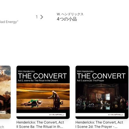
W. ヘンドリックス
1
4つの小品
 Bad Energy”
Henderickx: The Convert, Act
Henderickx: The Convert, Act
II Scene 8a: The Ritual in the
I Scene 2d: The Prayer -
sch