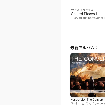
W. ヘンドリックス
Sacred Places III
“Parvati, the Remover of
最新アルバム
Henderickx: The Convert
ローレ・ビノン
、
Symfoni