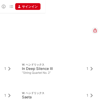
サインイン
W. ヘンドリックス
W
1
In Deep Silence III
1
2
“String Quartet No. 2”
W. ヘンドリックス
W
1
1
Saeta
No