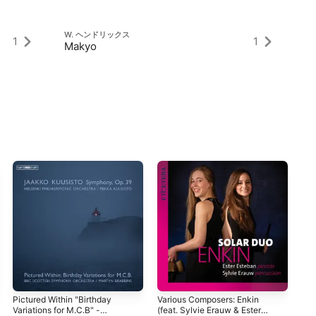
W. ヘンドリックス
W
1
1
Makyo
Il
Pictured Within "Birthday
Various Composers: Enkin
Pa
Variations for M.C.B" -
(feat. Sylvie Erauw & Ester
Ste