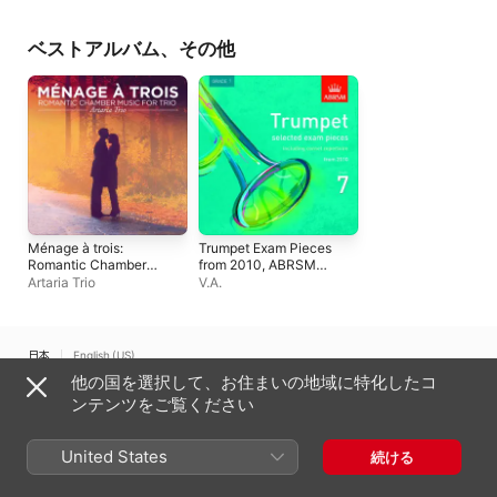
ベストアルバム、その他
Ménage à trois:
Trumpet Exam Pieces
Romantic Chamber
from 2010, ABRSM
Music for Trio
Grade 7
Artaria Trio
V.A.
日本
English (US)
他の国を選択して、お住まいの地域に特化したコ
Copyright © 2026
Apple Inc.
All rights reserved.
ンテンツをご覧ください
インターネットサービス利用規約
Apple Musicとプライバシー
Cookieに関する警告
サポート
フィードバック
United States
続ける