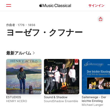
サインイン
ホーム
作曲者 · 1776 - 1856
ヨーゼフ・クフナー
見つける
検索
最新アルバム
ESTUDIOS
Sound & Shadow
Saitenwege - Der
leichte Einstieg
HENRY ACERO
SoundShadow Ensemble
Michael Langer