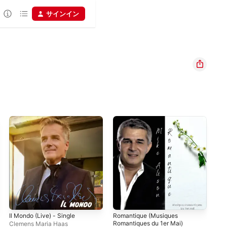
サインイン
Il Mondo (Live) - Single
Romantique (Musiques
Qué
Romantiques du 1er Mai)
Sin
Clemens Maria Haas