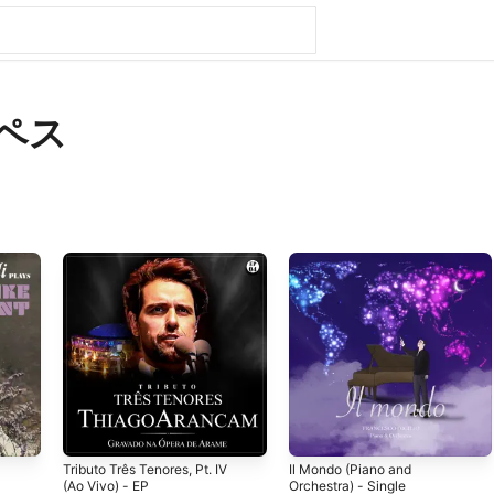
ペス
Tributo Três Tenores, Pt. IV
Il Mondo (Piano and
(Ao Vivo) - EP
Orchestra) - Single