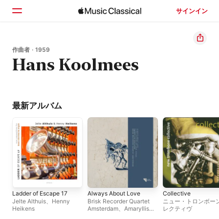
サインイン
ホーム
作曲者 · 1959
Hans Koolmees
見つける
検索
最新アルバム
Ladder of Escape 17
Always About Love
Collective
Jelte Althuis
、
Henny
Brisk Recorder Quartet
ニュー・トロンボー
Heikens
Amsterdam
、
Amaryllis
レクティヴ
Dieltiens