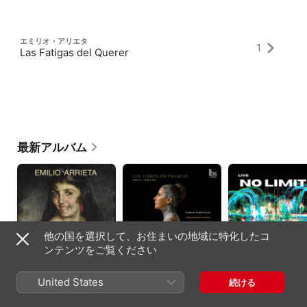
エミリオ・アリエタ
1
Las Fatigas del Querer
最新アルバム
他の国を選択して、お住まいの地域に特化したコ
ンテンツをご覧ください
Arrieta: Marina
Los Cisnes en
No Limits (Live in
(Remastered 2023)
United States
Palacio
Berlin)
続ける
[Live]
Michelangelo Veltri
、
Sabina Puértolas
、
Rubén
The Cast - The Ope
Pedro Lavirgen
Fernández Aguirre
Band