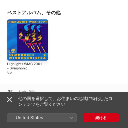
works
イミー・フィリップス
ベストアルバム、その他
Highlights WMC 2001
- Symphonic
Windorchestra, Vol 2
V.A.
日本
English (US)
他の国を選択して、お住まいの地域に特化したコ
Copyright © 2026
Apple Inc.
All rights reserved.
ンテンツをご覧ください
インターネットサービス利用規約
Apple Musicとプライバシー
Cookieに関する警告
サポート
フィードバック
United States
続ける