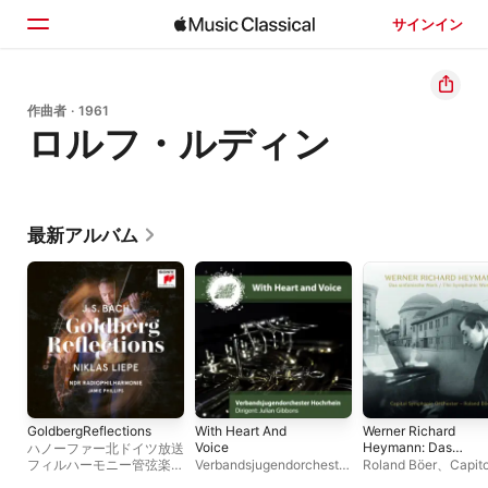
サインイン
ホーム
作曲者 · 1961
ロルフ・ルディン
見つける
検索
最新アルバム
GoldbergReflections
With Heart And
Werner Richard
Voice
Heymann: Das
ハノーファー北ドイツ放送
sinfonische Werk /
フィルハーモニー管弦楽
Verbandsjugendorchester
Roland Böer
、
Capito
The symphonic
団
、
ニルス・リーペ
、
ジェ
Hochrhein
Symphonie Orcheste