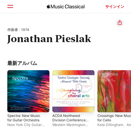
サインイン
ホーム
作曲者 · 1974
Jonathan Pieslak
見つける
検索
最新アルバム
Spectra: New Music
ACDA Northwest
Crossings: New Mus
for Guitar Orchestra
Division Conference
for Cello
2018 Western
New York City Guitar
Western Washington
Kate Dillingham
、
Am
Washington University
Orchestra
、
Jason
University Advanced
Khosrowpour