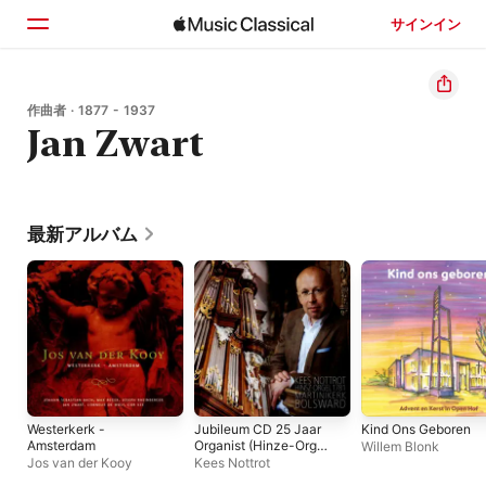
サインイン
ホーム
作曲者 · 1877 - 1937
Jan Zwart
見つける
検索
最新アルバム
Westerkerk -
Jubileum CD 25 Jaar
Kind Ons Geboren
Amsterdam
Organist (Hinze-Orgel
Willem Blonk
1781 Martinikerk,
Jos van der Kooy
Kees Nottrot
Bolswaard)