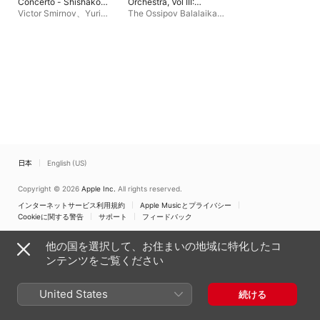
Concerto - Shishakov:
Orchestra, Vol III:
Balalaika Concerto -
Symphonic Works by
Victor Smirnov
、
Yuri
The Ossipov Balalaika
Gorodovskaya: Suite
Russian Composers
Kazakov
、
Moscow
Orchestra
、
Nikolai
for Orchestra of Folk
Region Symphony
Kalinin
Instruments
Orchestra
、
Veronika
Dudarova
、
USSR State
Radio Orchestra of Folk
Instruments
、
Михаил
Рожков
日本
English (US)
Copyright © 2026
Apple Inc.
All rights reserved.
インターネットサービス利用規約
Apple Musicとプライバシー
Cookieに関する警告
サポート
フィードバック
他の国を選択して、お住まいの地域に特化したコ
ンテンツをご覧ください
United States
続ける