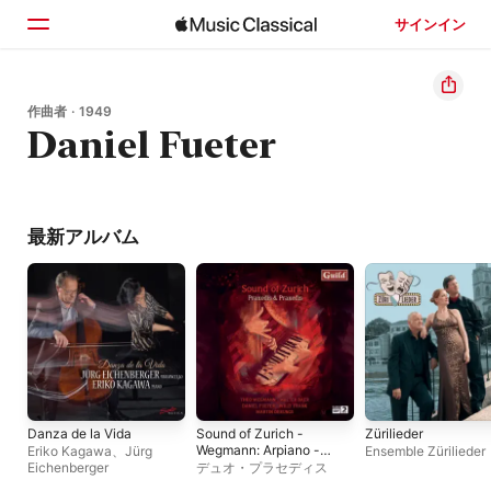
サインイン
ホーム
作曲者 · 1949
Daniel Fueter
見つける
検索
最新アルバム
Danza de la Vida
Sound of Zurich -
Zürilieder
Wegmann: Arpiano -
Eriko Kagawa
、
Jürg
Ensemble Zürilieder
Baer: Lichtspuren -
Eichenberger
デュオ・プラセディス
Fueter: Nocturne -