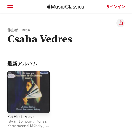
サインイン
ホーム
作曲者 · 1964
Csaba Vedres
見つける
検索
最新アルバム
Két Hindu Mese
István Somogyi
、
Forrás
Kamarazenei Műhely
、
Arvisura Theatre