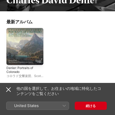
Charles David Denler
最新アルバム
Denler: Portraits of
Colorado
コロラド交響楽団
、
Scott
O'Neil
他の国を選択して、お住まいの地域に特化したコ
日本
ンテンツをご覧ください
English (US)
Copyright © 2026
Apple Inc.
All rights reserved.
United States
続ける
インターネットサービス利用規約
Apple Musicとプライバシー
Cookieに関する警告
サポート
フィードバック