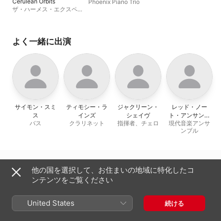
Cerulean Orbits
Phoenix Piano Trio
ザ・ハーメス・エクスペリ
メント
、
レッド・ノート・
アンサンブル
よく一緒に出演
サイモン・スミ
ティモシー・ラ
ジャクリーン・
レッド・ノー
ス
インズ
シェイヴ
ト・アンサンブ
バス
クラリネット
指揮者、チェロ
現代音楽アンサ
ル
ンブル
日本
English (US)
他の国を選択して、お住まいの地域に特化したコ
ンテンツをご覧ください
Copyright © 2026
Apple Inc.
All rights reserved.
インターネットサービス利用規約
Apple Musicとプライバシー
Cookieに関する警告
サポート
フィードバック
United States
続ける