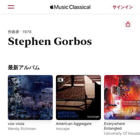
サインイン
ホーム
作曲者 · 1978
Stephen Gorbos
見つける
検索
最新アルバム
vox-viola
American Aggregate
Everywhere
Entangled
Wendy Richman
Inscape
University Of Houst
Percussion Ensembl