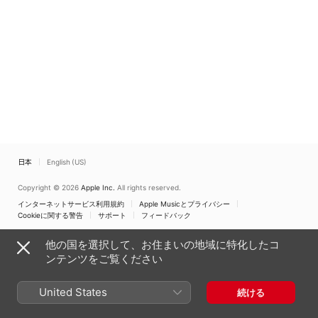
(Live)
Percussion Ensemble
、
DeMatha Catholic High
School Percussion
Ensemble II
、
DeMatha
Catholic High School
Concert Band II
日本
English (US)
Copyright © 2026
Apple Inc.
All rights reserved.
インターネットサービス利用規約
Apple Musicとプライバシー
Cookieに関する警告
サポート
フィードバック
他の国を選択して、お住まいの地域に特化したコ
ンテンツをご覧ください
United States
続ける