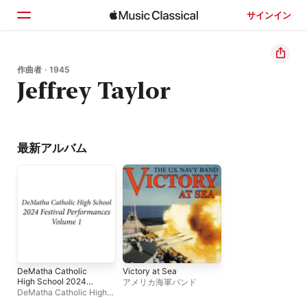
サインイン
ホーム
作曲者 · 1945
Jeffrey Taylor
見つける
検索
最新アルバム
DeMatha Catholic
Victory at Sea
High School 2024
アメリカ海軍バンド
Festival
DeMatha Catholic High
Performances, Vol. 1
School Advanced