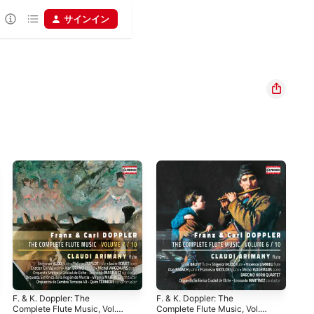
サインイン
F. & K. Doppler: The
F. & K. Doppler: The
F. 
Complete Flute Music, Vol.
Complete Flute Music, Vol.
Com