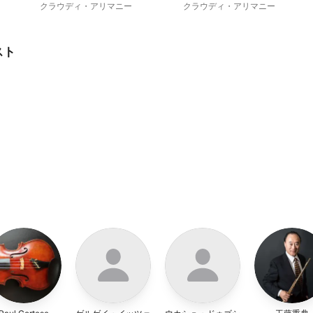
9
8
クラウディ・アリマニー
クラウディ・アリマニー
スト