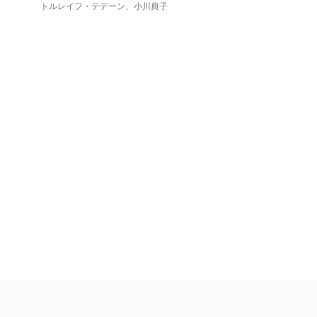
トルレイフ・テデーン
、
小川典子