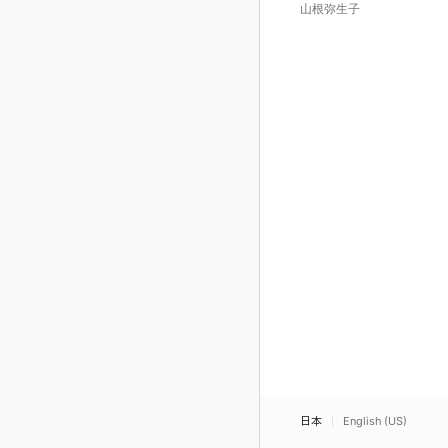
く
山根弥生子
日本
English (US)