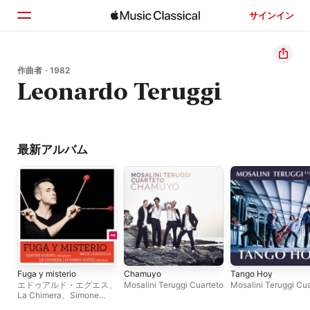
サインイン
ホーム
作曲者 · 1982
Leonardo Teruggi
見つける
検索
最新アルバム
Fuga y misterio
Chamuyo
Tango Hoy
エドゥアルド・エグエス
、
Mosalini Teruggi Cuarteto
Mosalini Teruggi Cu
La Chimera
、
Simone
Rubino