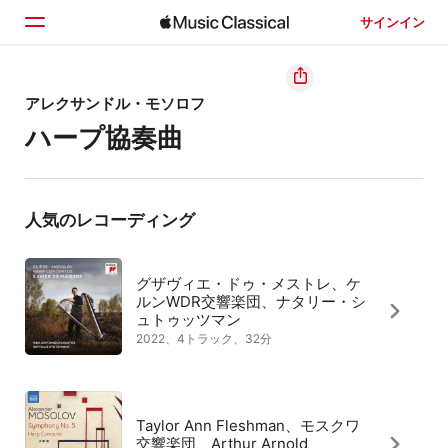
サインイン
ホーム
アレクサンドル・モソロフ
ハープ協奏曲
見つける
検索
人気のレコーディング
グザヴィエ・ドゥ・メストレ、ケ
ルンWDR交響楽団、ナタリー・シ
ュトゥッツマン
2022、4トラック、32分
Taylor Ann Fleshman、モスクワ
交響楽団、Arthur Arnold