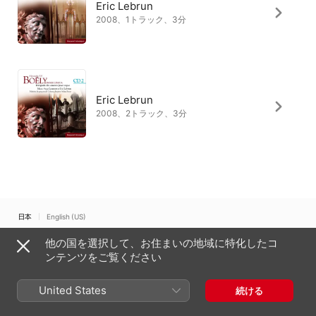
Eric Lebrun
2008、1トラック、3分
Eric Lebrun
2008、2トラック、3分
日本
English (US)
他の国を選択して、お住まいの地域に特化したコ
Copyright © 2026
Apple Inc.
All rights reserved.
ンテンツをご覧ください
インターネットサービス利用規約
Apple Musicとプライバシー
Cookieに関する警告
サポート
フィードバック
United States
続ける