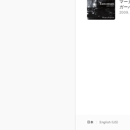
マー
ガー
200
日本
English (US)