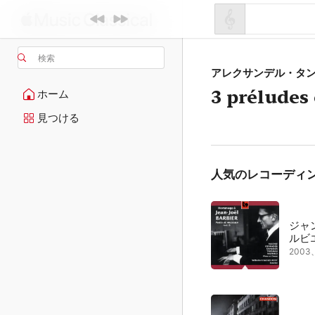
検索
アレクサンデル・タ
3 préludes
ホーム
見つける
人気のレコーディ
ジャ
ルビ
200