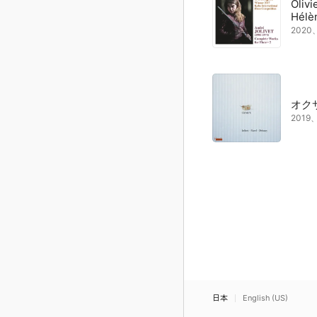
Olivi
Hélè
202
オク
201
日本
English (US)