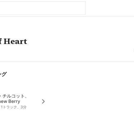
f Heart
ング
・チルコット、
hew Berry
7、1トラック、3分