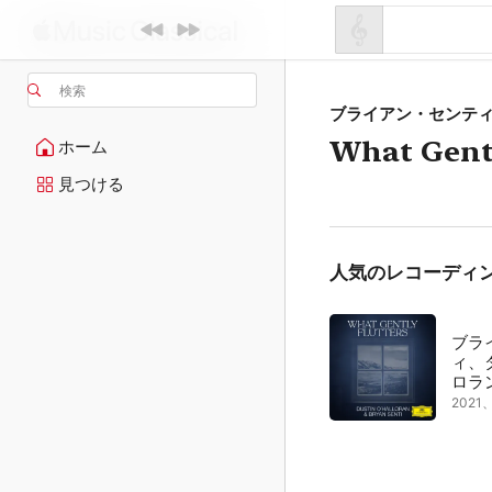
検索
ブライアン・センテ
What Gentl
ホーム
見つける
人気のレコーディ
ブラ
ィ、
ロラ
202