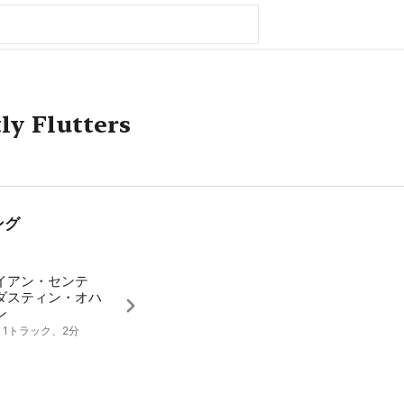
ィ
y Flutters
ング
イアン・センテ
ダスティン・オハ
ン
1、1トラック、2分