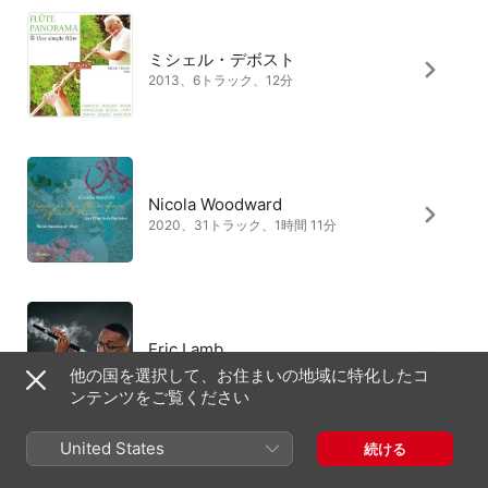
ミシェル・デボスト
2013、6トラック、12分
Nicola Woodward
2020、31トラック、1時間 11分
Eric Lamb
2021、6トラック、12分
他の国を選択して、お住まいの地域に特化したコ
ンテンツをご覧ください
United States
続ける