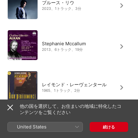
ブルース・リウ
2023、1トラック、3分
Stephanie Mccallum
2013、6トラック、19分
レイモンド・レーヴェンタール
1965、1トラック、2分
他の国を選択して、お住まいの地域に特化したコ
ンテンツをご覧ください
Andrew Yiangou
United States
続ける
2025、1トラック、2分