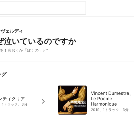
テヴェルディ
ぜ泣いているのですか
ダ ああ！言おうか「ぼくの」と”
ング
Vincent Dumestre、
ンティクリア
Le Poème
Harmonique
0、1トラック、3分
2019、1トラック、3分