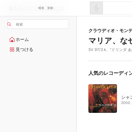
検索
クラウディオ・モン
マリア、な
ホーム
見つける
SV 97/3.k、“ドリン
人気のレコーディ
シャ
200