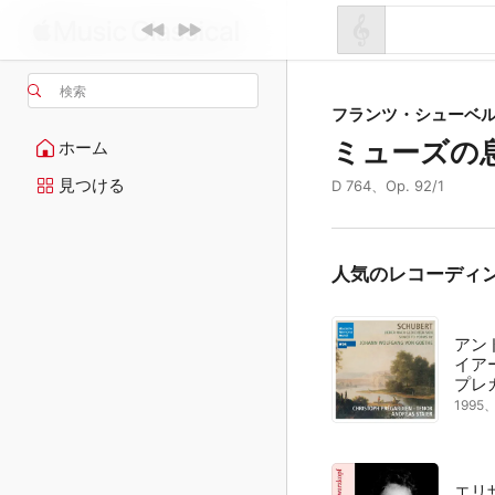
検索
フランツ・シューベ
ミューズの
ホーム
見つける
D 764、Op. 92/1
人気のレコーディ
アン
イア
プレ
199
エリ