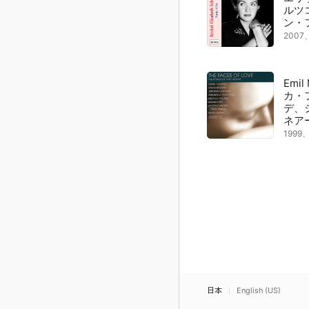
ルツ
ン・
200
Emi
カ・
デ、
ネア
199
日本
English (US)