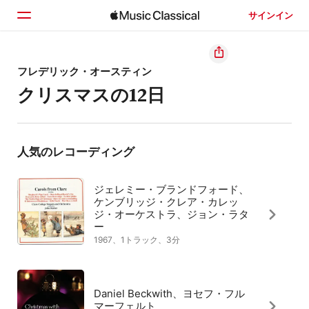
サインイン
ホーム
フレデリック・オースティン
クリスマスの12日
見つける
検索
人気のレコーディング
ジェレミー・ブランドフォード、
ケンブリッジ・クレア・カレッ
ジ・オーケストラ、ジョン・ラタ
ー
1967、1トラック、3分
Daniel Beckwith、ヨセフ・フル
マーフェルト