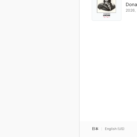
Dona
202
日本
English (US)