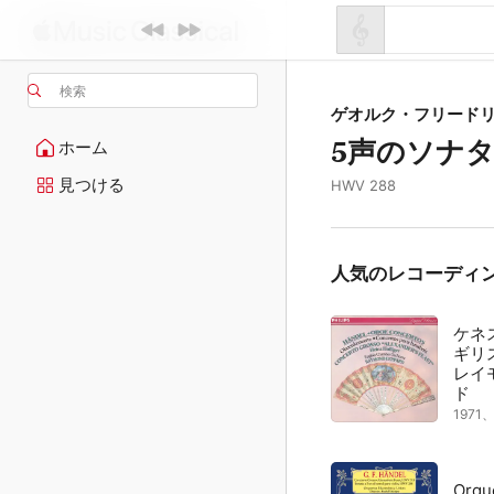
検索
ゲオルク・フリード
5声のソナタ
ホーム
見つける
HWV 288
人気のレコーディ
ケネ
ギリ
レイ
ド
197
Orqu