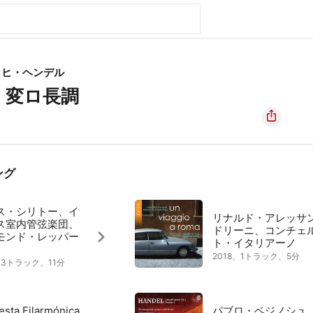
リヒ・ヘンデル
 変ロ長調
ング
ス・シリトー、イ
リナルド・アレッサ
ス室内管弦楽団、
ドリーニ、コンチェ
モンド・レッパー
ト・イタリアーノ
2018、1トラック、5分
1、3トラック、11分
esta Filarmónica
パブロ・ベジノシュ