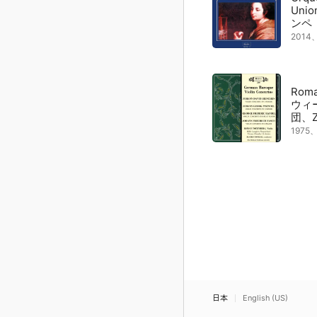
Uni
ンペ
201
Roma
ウィ
団、Zl
197
日本
English (US)