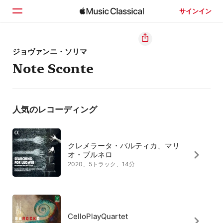
サインイン
ホーム
ジョヴァンニ・ソリマ
Note Sconte
見つける
検索
人気のレコーディング
クレメラータ・バルティカ、マリ
オ・ブルネロ
2020、5トラック、14分
CelloPlayQuartet