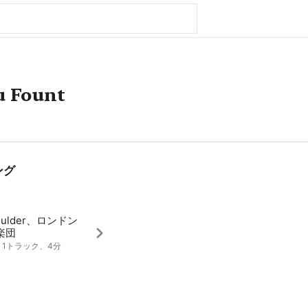
 Fount
ング
 Mulder、ロンドン
楽団
8、1トラック、4分