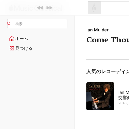
検索
Ian Mulder
Come Thou
ホーム
見つける
人気のレコーディ
Ian
交響
201