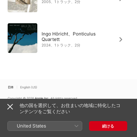
2005、1トラック、2分
Ingo Höricht、Ponticulus
Quartett
2024、1トラック、2分
日本
English (US)
Copyright © 2026
Apple Inc.
All rights reserved.
他の国を選択して、お住まいの地域に特化したコ
インターネットサービス利用規約
Apple Musicとプライバシー
Cookieに関する警告
サポート
フィードバック
ンテンツをご覧ください
United States
続ける