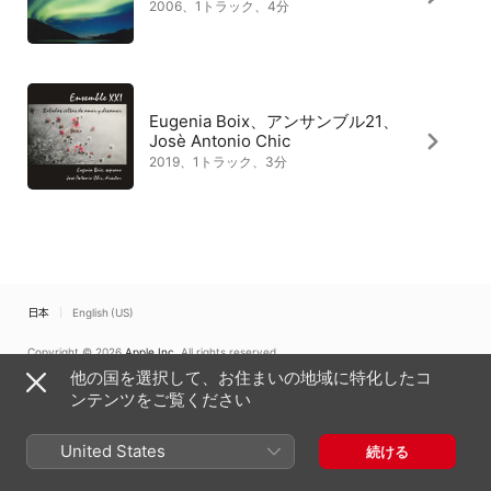
2006、1トラック、4分
Eugenia Boix、アンサンブル21、
Josè Antonio Chic
2019、1トラック、3分
日本
English (US)
Copyright © 2026
Apple Inc.
All rights reserved.
他の国を選択して、お住まいの地域に特化したコ
インターネットサービス利用規約
Apple Musicとプライバシー
Cookieに関する警告
サポート
フィードバック
ンテンツをご覧ください
United States
続ける