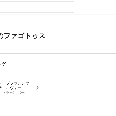
のファゴトゥス
ング
ン・ブラウン、ウ
ラ・ルヴォー
0、1トラック、10分