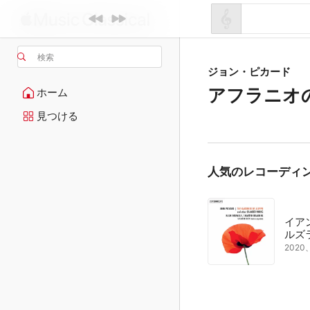
検索
ジョン・ピカード
アフラニオ
ホーム
見つける
人気のレコーディ
イア
ルズ
202