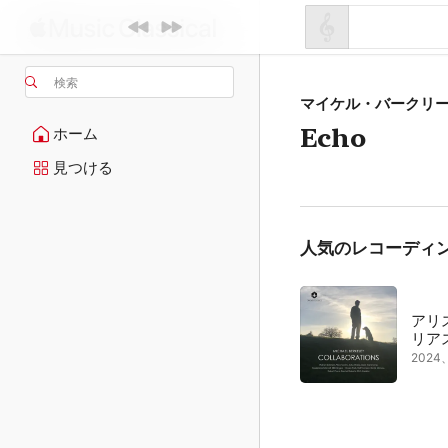
検索
マイケル・バークリ
Echo
ホーム
見つける
人気のレコーディ
アリ
リア
202