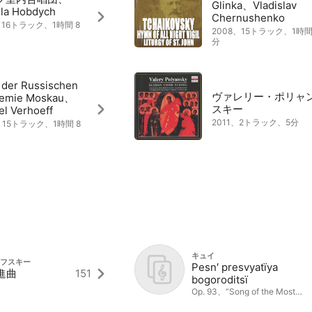
Glinka、Vladislav
la Hobdych
Chernushenko
、16トラック、1時間 8
2008、15トラック、1時間
分
 der Russischen
ヴァレリー・ポリャ
emie Moskau、
スキー
el Verhoeff
2011、2トラック、5分
、15トラック、1時間 8
キュイ
イコフスキー
Pesn′ presvyatïya
進曲
151
bogoroditsï
Op. 93、“Song of the Most
Holy Theotokos”