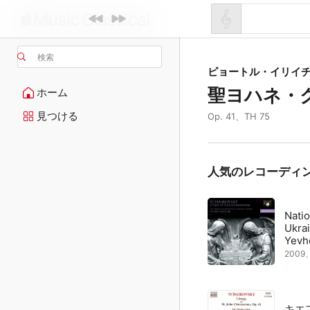
検索
ピョートル・イリイ
聖ヨハネ・
ホーム
見つける
Op. 41、TH 75
人気のレコーディ
Natio
Ukra
Yevh
200
キエ