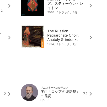
ズ、スティーヴン・レ
イトン
 2
2010、1トラック、2分
The Russian
ン
Patriarchate Choir、
Anatoly Grindenko
1994、1トラック、1分
リムスキー=コルサコフ
序曲「ロシアの復活祭」
2
72
ニ長調
Op. 36