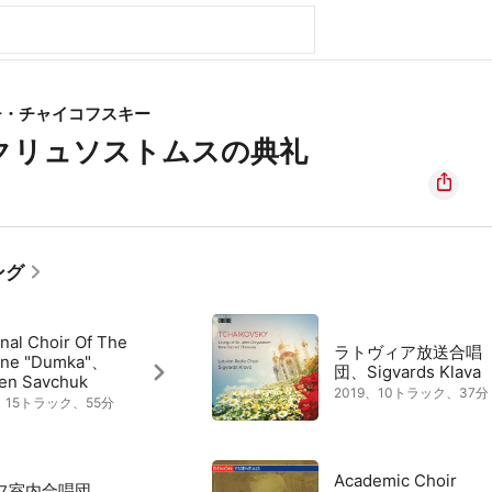
チ・チャイコフスキー
クリュソストムスの典礼
ング
nal Choir Of The
ラトヴィア放送合唱
ine "Dumka"、
団、Sigvards Klava
en Savchuk
2019、10トラック、37分
9、15トラック、55分
Academic Choir
フ室内合唱団、