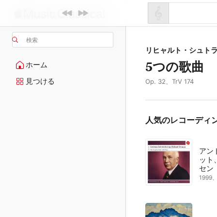
検索
リヒャルト・シュト
5つの歌曲
ホーム
見つける
Op. 32、TrV 174
人気のレコーディ
アン
ット
セン
199