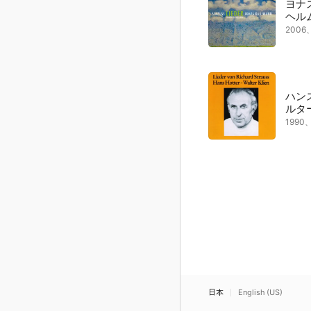
ヨナ
ヘル
200
ハン
ルタ
199
日本
English (US)