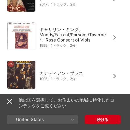
2017、1トラック、2分
キャサリン・キング、
Mundy/Farrant/Parsons/Taverne
r、Rose Consort of Viols
1999、1トラック、2分
カナディアン・ブラス
1995、1トラック、2分
他の国を選択して、お住まいの地域に特化したコ
ンテンツをご覧ください
The King's Noyse、David
Douglass
United States
続ける
1995、1トラック、2分