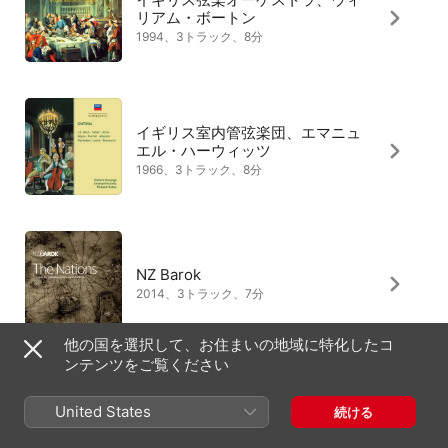
リアム・ボートン
1994、3トラック、8分
イギリス室内管弦楽団、エマニュ
エル・ハーウィッツ
1966、3トラック、8分
NZ Barok
2014、3トラック、7分
他の国を選択して、お住まいの地域に特化したコ
ンテンツをご覧ください
All-State Middle School
United States
続ける
Orchestra、Rebecca MacLeod
3トラック、9分